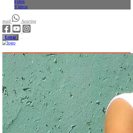
Fotos
Vídeos
mail
hearing
Entrar