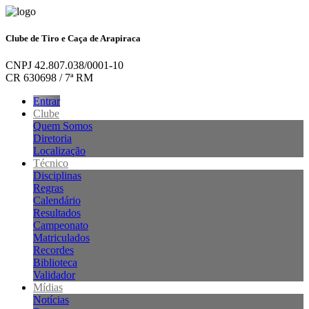
Clube de Tiro e Caça de Arapiraca
CNPJ 42.807.038/0001-10
CR 630698 / 7ª RM
Entrar
Clube
Quem Somos
Diretoria
Localização
Técnico
Disciplinas
Regras
Calendário
Resultados
Campeonato
Matriculados
Recordes
Biblioteca
Validador
Mídias
Notícias