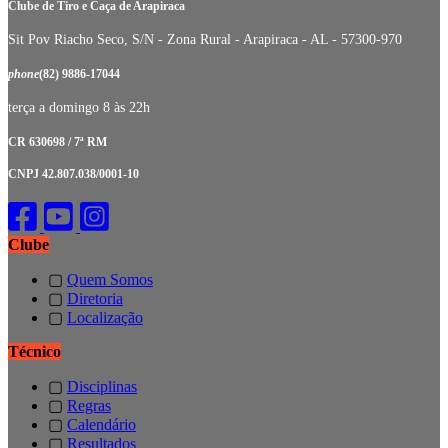
Clube de Tiro e Caça de Arapiraca
Sit Pov Riacho Seco, S/N - Zona Rural - Arapiraca - AL - 57300-970
phone
(82) 9886-17044
terça a domingo 8 às 22h
CR 630698 / 7ª RM
CNPJ 42.807.038/0001-10
Clube
▢
Quem Somos
▢
Diretoria
▢
Localização
Técnico
▢
Disciplinas
▢
Regras
▢
Calendário
▢
Resultados