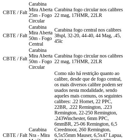
Carabina
Mira Aberta
Carabina fogo circular nos calibres
CBTE / Falt
25m - Fogo
22 mag, 17HMR, 22LR
Circular
Carabina
Carabina fogo central nos calibres
Mira Aberta
CBTE / Falt
38spl, 32-20, 44-40, 44 Mag, .45,
50m - Fogo
45lc
Central
Carabina
Mira Aberta
Carabina fogo circular nos calibres
CBTE / Falt
50m - Fogo
22 mag, 17HMR, 22LR
Circular
Como não há restrição quanto ao
calibre, desde que de fogo central,
os mais diversos calibre podem ser
usados nesta modalidade, sendo
aqueles mais comuns, os seguintes
calibres: .22 Hornet, 22 PPC,
22BR, .222 Remington, .223
Remington, 22-250 Remington,
.243Winchester, 6mm PPC,
6mmBR, 25-06 Remington, 6,5
Carabina
Creedmoor, 260 Remington,
CBTE / Falt
Nra - Mira
6,5x55mm Mauser, 6,5x47 Lapua,