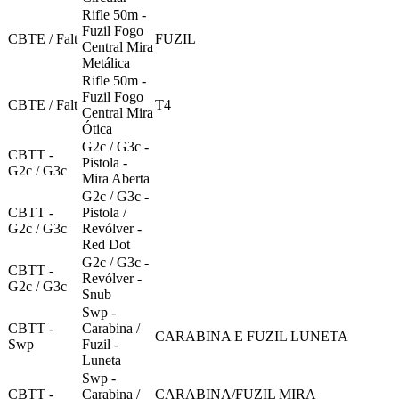
Rifle 50m -
Fuzil Fogo
CBTE / Falt
FUZIL
Central Mira
Metálica
Rifle 50m -
Fuzil Fogo
CBTE / Falt
T4
Central Mira
Ótica
G2c / G3c -
CBTT -
Pistola -
G2c / G3c
Mira Aberta
G2c / G3c -
CBTT -
Pistola /
G2c / G3c
Revólver -
Red Dot
G2c / G3c -
CBTT -
Revólver -
G2c / G3c
Snub
Swp -
CBTT -
Carabina /
CARABINA E FUZIL LUNETA
Swp
Fuzil -
Luneta
Swp -
CBTT -
Carabina /
CARABINA/FUZIL MIRA