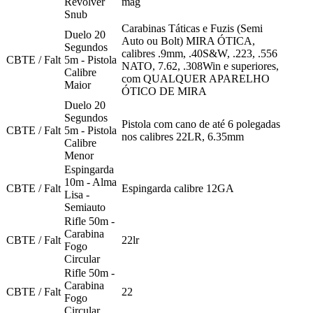
Revólver
mag
Snub
Carabinas Táticas e Fuzis (Semi
Duelo 20
Auto ou Bolt) MIRA ÓTICA,
Segundos
calibres .9mm, .40S&W, .223, .556
CBTE / Falt
5m - Pistola
NATO, 7.62, .308Win e superiores,
Calibre
com QUALQUER APARELHO
Maior
ÓTICO DE MIRA
Duelo 20
Segundos
Pistola com cano de até 6 polegadas
CBTE / Falt
5m - Pistola
nos calibres 22LR, 6.35mm
Calibre
Menor
Espingarda
10m - Alma
CBTE / Falt
Espingarda calibre 12GA
Lisa -
Semiauto
Rifle 50m -
Carabina
CBTE / Falt
22lr
Fogo
Circular
Rifle 50m -
Carabina
CBTE / Falt
22
Fogo
Circular