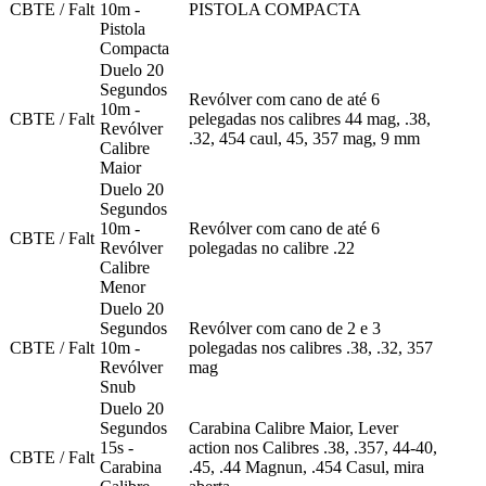
CBTE / Falt
10m -
PISTOLA COMPACTA
Pistola
Compacta
Duelo 20
Segundos
Revólver com cano de até 6
10m -
CBTE / Falt
pelegadas nos calibres 44 mag, .38,
Revólver
.32, 454 caul, 45, 357 mag, 9 mm
Calibre
Maior
Duelo 20
Segundos
10m -
Revólver com cano de até 6
CBTE / Falt
Revólver
polegadas no calibre .22
Calibre
Menor
Duelo 20
Segundos
Revólver com cano de 2 e 3
CBTE / Falt
10m -
polegadas nos calibres .38, .32, 357
Revólver
mag
Snub
Duelo 20
Segundos
Carabina Calibre Maior, Lever
15s -
action nos Calibres .38, .357, 44-40,
CBTE / Falt
Carabina
.45, .44 Magnun, .454 Casul, mira