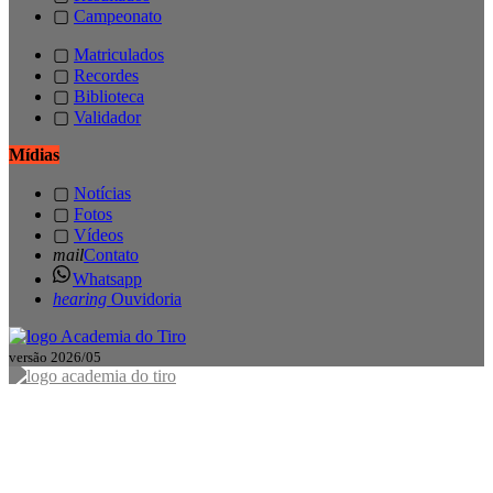
▢
Campeonato
▢
Matriculados
▢
Recordes
▢
Biblioteca
▢
Validador
Mídias
▢
Notícias
▢
Fotos
▢
Vídeos
mail
Contato
Whatsapp
hearing
Ouvidoria
versão 2026/05