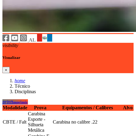
AL
visibility
Visualizar
×
home
Técnico
Disciplinas
print
Imprimir
Modalidade
Prova
Equipamentos / Calibres
Alvo
Carabina
Esporte -
CBTE / Falt
Carabina no calibre .22
Silhueta
Metálica