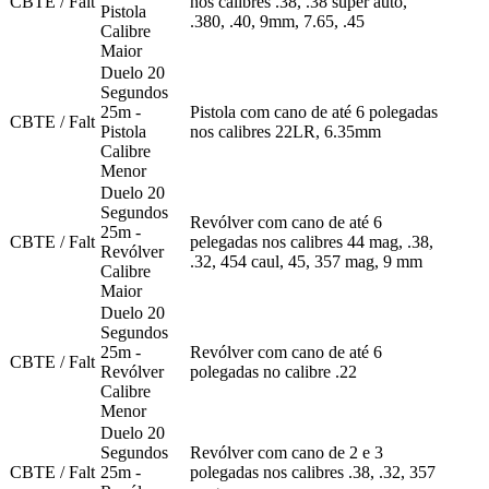
CBTE / Falt
nos calibres .38, .38 super auto,
Pistola
.380, .40, 9mm, 7.65, .45
Calibre
Maior
Duelo 20
Segundos
25m -
Pistola com cano de até 6 polegadas
CBTE / Falt
Pistola
nos calibres 22LR, 6.35mm
Calibre
Menor
Duelo 20
Segundos
Revólver com cano de até 6
25m -
CBTE / Falt
pelegadas nos calibres 44 mag, .38,
Revólver
.32, 454 caul, 45, 357 mag, 9 mm
Calibre
Maior
Duelo 20
Segundos
25m -
Revólver com cano de até 6
CBTE / Falt
Revólver
polegadas no calibre .22
Calibre
Menor
Duelo 20
Segundos
Revólver com cano de 2 e 3
CBTE / Falt
25m -
polegadas nos calibres .38, .32, 357