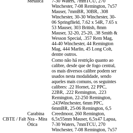
Metálica
7-30 Waters, 7mmTCU, 270
Winchester, 7-08 Remington, 7x57
Mauser, 7mmBR, 30BR, .308
Winchester, 30-30 Winchester, 30-
06 Springflield, 7.62 x 54R, 7.65 x
53 Mauser, 303 British, 8mm
Mauser, 32-20, 25-20, .38 Smith &
Wesson Special, .357 Rem Mag,
44-40 Winchester, 44 Remington
Mag, 444 Marlin, 45 Long Colt,
dentre outros.
Como não há restrição quanto ao
calibre, desde que de fogo central,
os mais diversos calibre podem ser
usados nesta modalidade, sendo
aqueles mais comuns, os seguintes
calibres: .22 Hornet, 22 PPC,
22BR, .222 Remington, .223
Remington, 22-250 Remington,
.243Winchester, 6mm PPC,
6mmBR, 25-06 Remington, 6,5
Carabina
Creedmoor, 260 Remington,
CBTE / Falt
Nra - Mira
6,5x55mm Mauser, 6,5x47 Lapua,
Ótica
7-30 Waters, 7mmTCU, 270
Winchester, 7-08 Remington, 7x57