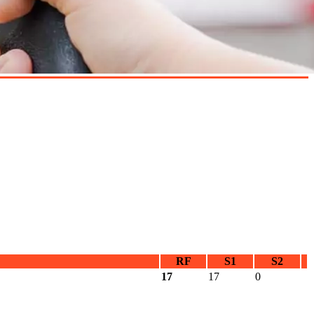
RF
S1
S2
17
17
0