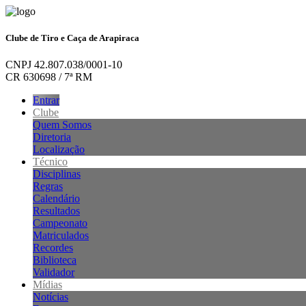
Clube de Tiro e Caça de Arapiraca
CNPJ 42.807.038/0001-10
CR 630698 / 7ª RM
Entrar
Clube
Quem Somos
Diretoria
Localização
Técnico
Disciplinas
Regras
Calendário
Resultados
Campeonato
Matriculados
Recordes
Biblioteca
Validador
Mídias
Notícias