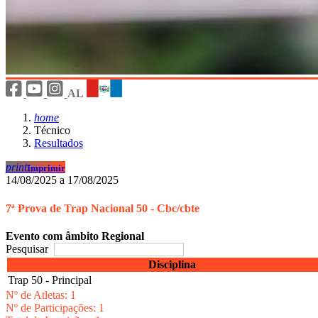
AL
home
Técnico
Resultados
print
Imprimir
14/08/2025 a 17/08/2025
7ª Prova de Trap Nacional 50 - Cbc/cbte
Evento com âmbito Regional
Pesquisar
Disciplina
Trap 50 - Principal
Nº de Atletas: 1
Nº de Participações: 1