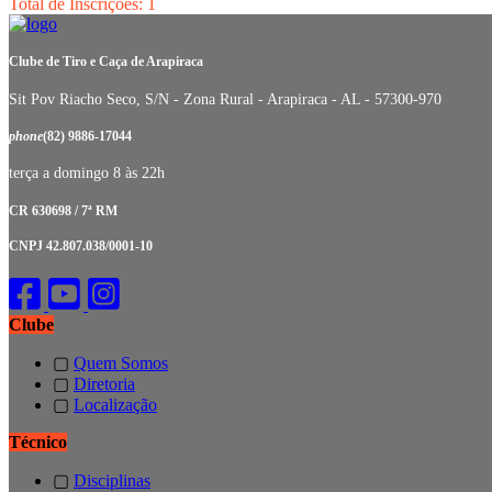
Total de Inscrições: 1
Clube de Tiro e Caça de Arapiraca
Sit Pov Riacho Seco, S/N - Zona Rural - Arapiraca - AL - 57300-970
phone
(82) 9886-17044
terça a domingo 8 às 22h
CR 630698 / 7ª RM
CNPJ 42.807.038/0001-10
Clube
▢
Quem Somos
▢
Diretoria
▢
Localização
Técnico
▢
Disciplinas