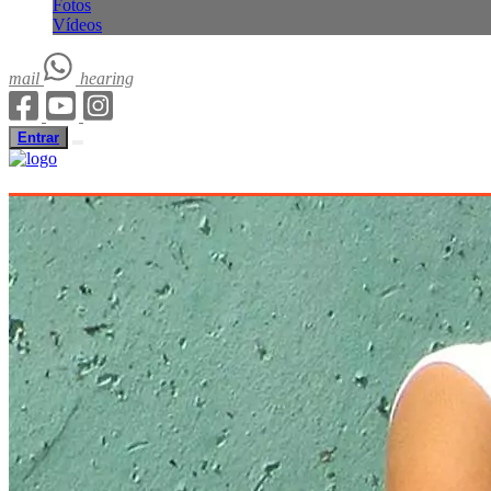
Fotos
Vídeos
mail
hearing
Entrar