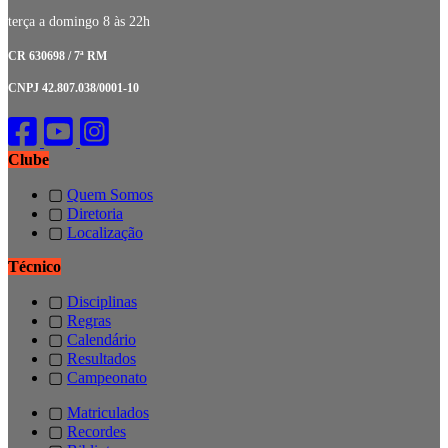
terça a domingo 8 às 22h
CR 630698 / 7ª RM
CNPJ 42.807.038/0001-10
Clube
▢
Quem Somos
▢
Diretoria
▢
Localização
Técnico
▢
Disciplinas
▢
Regras
▢
Calendário
▢
Resultados
▢
Campeonato
▢
Matriculados
▢
Recordes