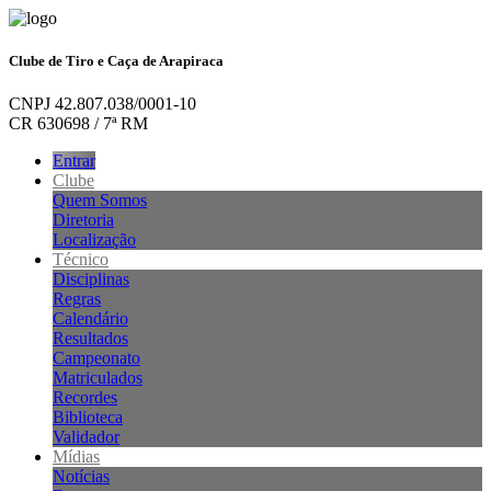
Clube de Tiro e Caça de Arapiraca
CNPJ 42.807.038/0001-10
CR 630698 / 7ª RM
Entrar
Clube
Quem Somos
Diretoria
Localização
Técnico
Disciplinas
Regras
Calendário
Resultados
Campeonato
Matriculados
Recordes
Biblioteca
Validador
Mídias
Notícias