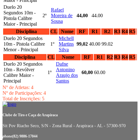
Maior - Principal
Duelo 20
Rafael
Segundos 10m -
2º
Moreira de
44,00
44.00
Pistola Calibre
Sousa
Maior - Principal
Disciplina
CL
Nome
RF
R1
R2
R3
R4
R5
Duelo 20 Segundos
Michell
10m - Pistola Calibre
1º
Martins
99,02
40.00
99.02
Menor - Principal
Silva
Disciplina
CL
Nome
RF
R1
R2
R3
R4
R5
Duelo 20 Segundos
Dafne
10m - Revólver
Antonino
1º
60,00
60.00
Calibre Maior -
Araujo dos
Principal
Santos
Nº de Atletas: 4
Nº de Participações: 4
Total de Inscrições: 5
Clube de Tiro e Caça de Arapiraca
Sit Pov Riacho Seco, S/N - Zona Rural - Arapiraca - AL - 57300-970
phone
(82) 9886-17044