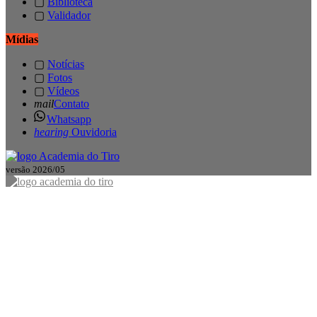
▢
Biblioteca
▢
Validador
Mídias
▢
Notícias
▢
Fotos
▢
Vídeos
mail
Contato
Whatsapp
hearing
Ouvidoria
versão 2026/05