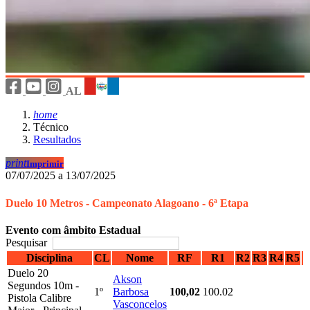
AL
home
Técnico
Resultados
print
Imprimir
07/07/2025 a 13/07/2025
Duelo 10 Metros - Campeonato Alagoano - 6ª Etapa
Evento com âmbito Estadual
Pesquisar
Disciplina
CL
Nome
RF
R1
R2
R3
R4
R5
Duelo 20
Akson
Segundos 10m -
1º
Barbosa
100,02
100.02
Pistola Calibre
Vasconcelos