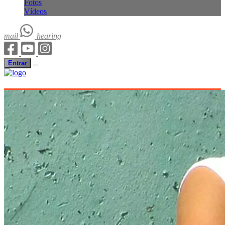
Fotos
Vídeos
mail
hearing
Entrar