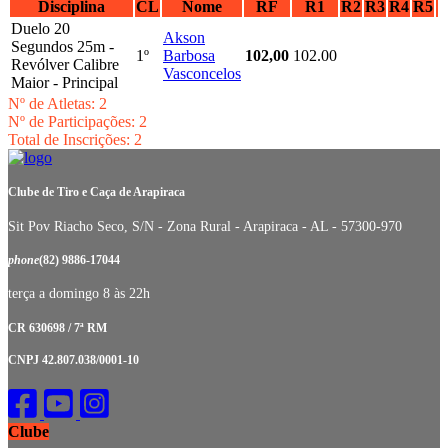
Disciplina
CL
Nome
RF
R1
R2
R3
R4
R5
Duelo 20
Akson
Segundos 25m -
1º
Barbosa
102,00
102.00
Revólver Calibre
Vasconcelos
Maior - Principal
Nº de Atletas: 2
Nº de Participações: 2
Total de Inscrições: 2
Clube de Tiro e Caça de Arapiraca
Sit Pov Riacho Seco, S/N - Zona Rural - Arapiraca - AL - 57300-970
phone
(82) 9886-17044
terça a domingo 8 às 22h
CR 630698 / 7ª RM
CNPJ 42.807.038/0001-10
Clube