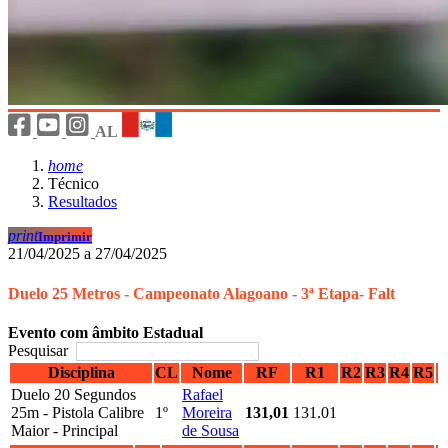
AL
home
Técnico
Resultados
print
Imprimir
21/04/2025 a 27/04/2025
Duelo 25 Metros - Campeonato Alagoano - 3ª Etapa- Falt
Evento com âmbito Estadual
Pesquisar
Disciplina
CL
Nome
RF
R1
R2
R3
R4
R5
Duelo 20 Segundos
Rafael
25m - Pistola Calibre
1º
Moreira
131,01
131.01
Maior - Principal
de Sousa