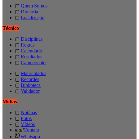
▢
Quem Somos
▢
Diretoria
▢
Localização
Técnico
▢
Disciplinas
▢
Regras
▢
Calendário
▢
Resultados
▢
Campeonato
▢
Matriculados
▢
Recordes
▢
Biblioteca
▢
Validador
Mídias
▢
Notícias
▢
Fotos
▢
Vídeos
mail
Contato
Whatsapp