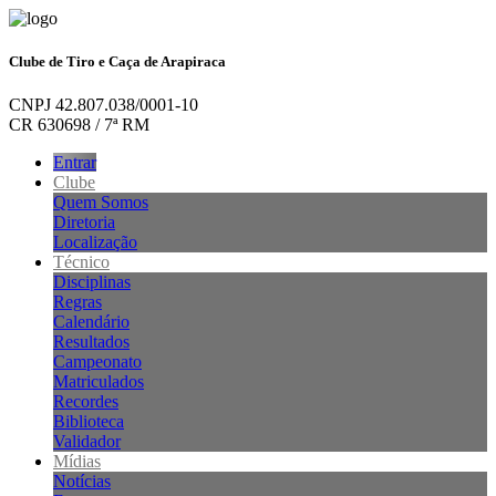
Clube de Tiro e Caça de Arapiraca
CNPJ 42.807.038/0001-10
CR 630698 / 7ª RM
Entrar
Clube
Quem Somos
Diretoria
Localização
Técnico
Disciplinas
Regras
Calendário
Resultados
Campeonato
Matriculados
Recordes
Biblioteca
Validador
Mídias
Notícias