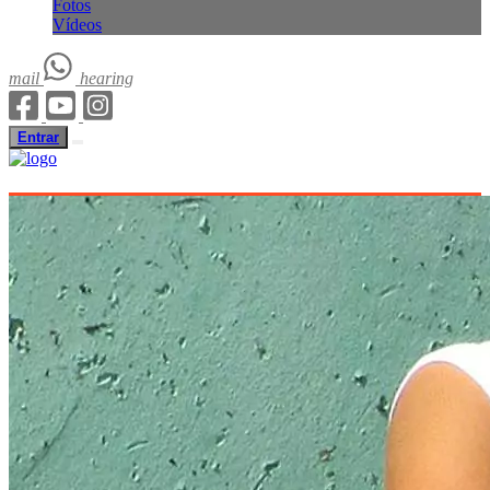
Fotos
Vídeos
mail
hearing
Entrar