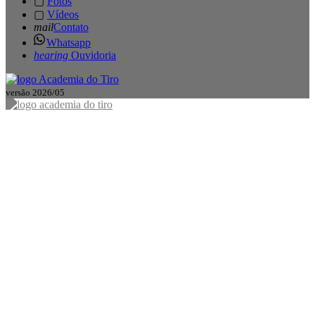
▢
Fotos
▢
Vídeos
mail
Contato
Whatsapp
hearing
Ouvidoria
versão 2026/05