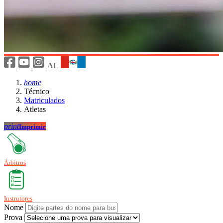
AL
home
Técnico
Matriculados
Atletas
print
Imprimir
Árbitros
Instrutores
Nome
Prova