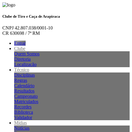
Clube de Tiro e Caça de Arapiraca
CNPJ 42.807.038/0001-10
CR 630698 / 7ª RM
Entrar
Clube
Quem Somos
Diretoria
Localização
Técnico
Disciplinas
Regras
Calendário
Resultados
Campeonato
Matriculados
Recordes
Biblioteca
Validador
Mídias
Notícias