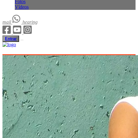
Fotos
Vídeos
mail
hearing
Entrar