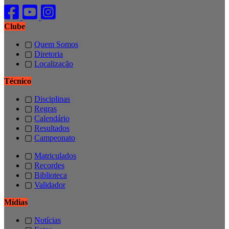
Clube
▢
Quem Somos
▢
Diretoria
▢
Localização
Técnico
▢
Disciplinas
▢
Regras
▢
Calendário
▢
Resultados
▢
Campeonato
▢
Matriculados
▢
Recordes
▢
Biblioteca
▢
Validador
Mídias
▢
Notícias